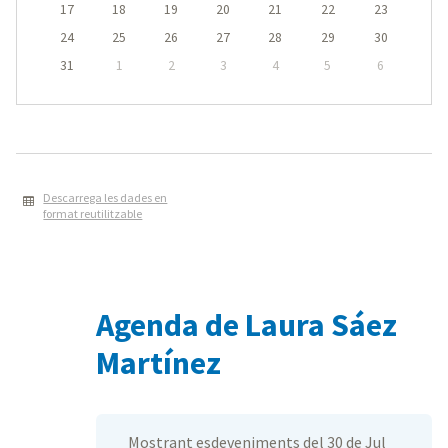
17
18
19
20
21
22
23
24
25
26
27
28
29
30
31
1
2
3
4
5
6
Descarrega les dades en
format reutilitzable
Agenda de Laura Sáez
Martínez
Mostrant esdeveniments del 30 de Jul