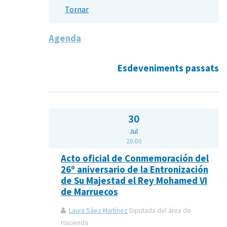
Tornar
Agenda
Esdeveniments passats
30
Jul
20:00
Acto oficial de Conmemoración del
26º aniversario de la Entronización
de Su Majestad el Rey Mohamed VI
de Marruecos
Laura Sáez Martínez
Diputada del área de
Hacienda