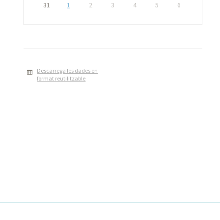
31
1
2
3
4
5
6
Descarrega les dades en
format reutilitzable