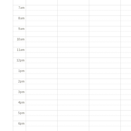
7am
8am
9am
10am
11am
12pm
1pm
2pm
3pm
4pm
5pm
6pm