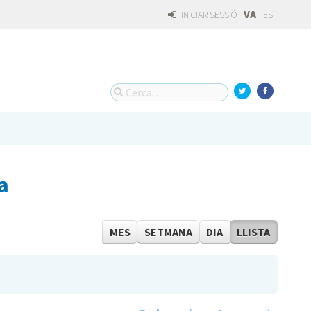
VA
INICIAR SESSIÓ
ES
a
MES
SETMANA
DIA
LLISTA