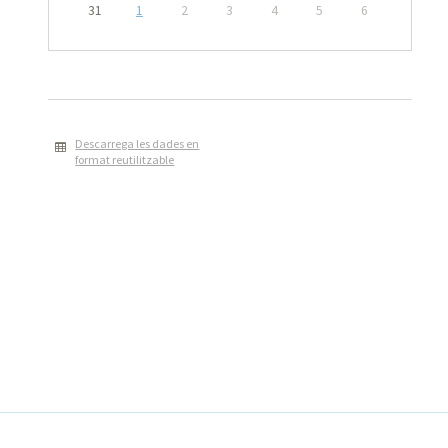
31
1
2
3
4
5
6
Descarrega les dades en
format reutilitzable