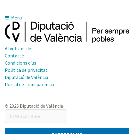
Menú
Al voltant de
Contacte
Condicions d'ús
Política de privacitat
Diputació de València
Portal de Transparència
© 2026 Diputació de València
El
teu
correu-