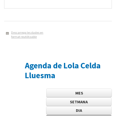
Descarrega les dades en
format reutilitzable
Agenda de Lola Celda
Lluesma
MES
SETMANA
DIA