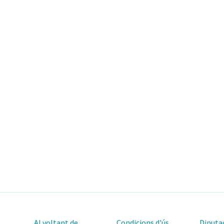
Al voltant de
Condicions d'ús
Diputac