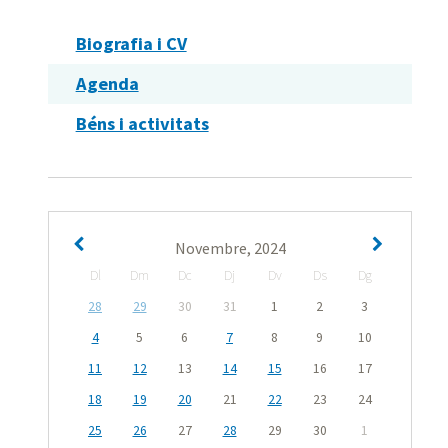
Biografia i CV
Agenda
Béns i activitats
Novembre, 2024
Dl
Dm
Dc
Dj
Dv
Ds
Dg
28
29
30
31
1
2
3
4
5
6
7
8
9
10
11
12
13
14
15
16
17
18
19
20
21
22
23
24
25
26
27
28
29
30
1