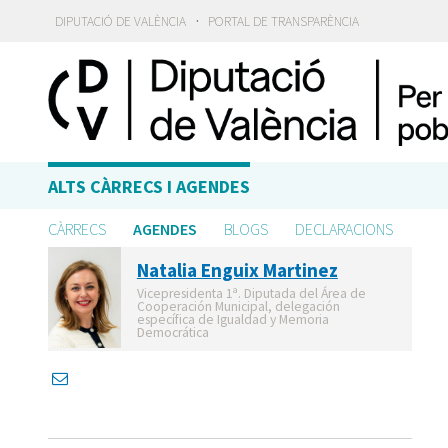
·
DIPUTACIÓ DE VALÈNCIA
PORTAL DE TRANSPARÈNCIA
ALTS CÀRRECS I AGENDES
CÀRRECS
AGENDES
BLOGS
DECLARACIONS
Natalia Enguix Martinez
Vicepresidenta 1ª. Diputada del Área de
Cooperación Municipal, delegación
específica de Igualdad y Memoria
Democrática