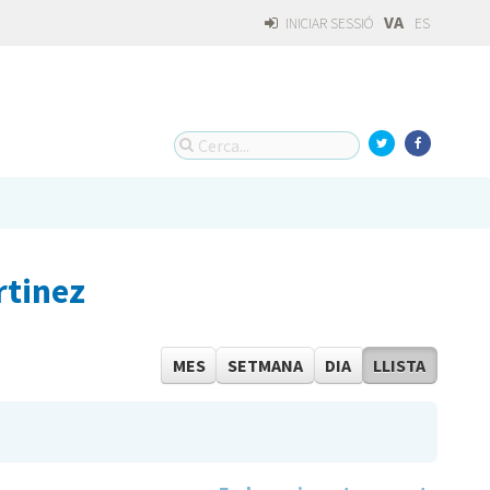
VA
INICIAR SESSIÓ
ES
rtinez
MES
SETMANA
DIA
LLISTA