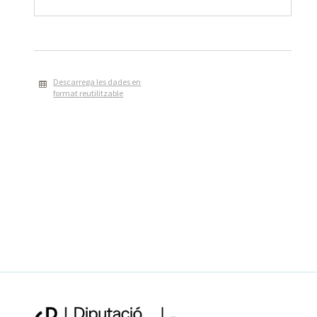
Descarrega les dades en
format reutilitzable