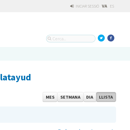
VA
INICIAR SESSIÓ
ES
alatayud
MES
SETMANA
DIA
LLISTA