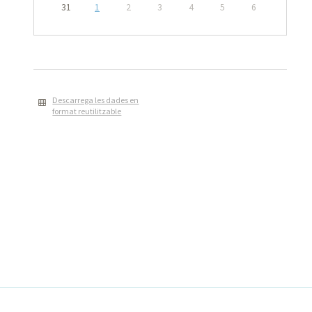
31
1
2
3
4
5
6
Descarrega les dades en
format reutilitzable