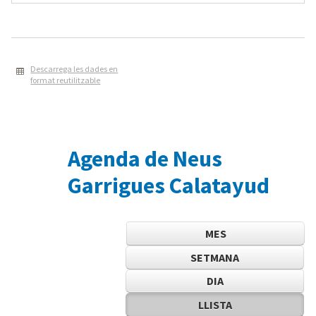
Descarrega les dades en
format reutilitzable
Agenda de Neus
Garrigues Calatayud
MES
SETMANA
DIA
LLISTA