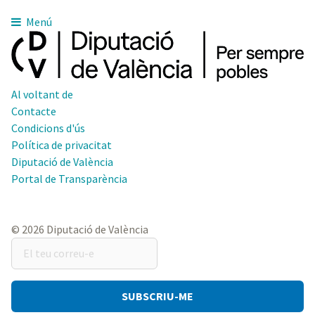
Menú
Al voltant de
Contacte
Condicions d'ús
Política de privacitat
Diputació de València
Portal de Transparència
© 2026 Diputació de València
El
teu
correu-
e