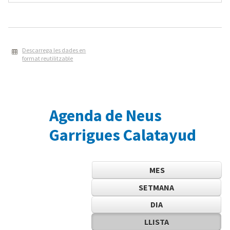
Descarrega les dades en
format reutilitzable
Agenda de Neus
Garrigues Calatayud
MES
SETMANA
DIA
LLISTA