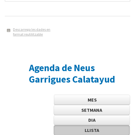
Descarrega les dades en
format reutilitzable
Agenda de Neus
Garrigues Calatayud
MES
SETMANA
DIA
LLISTA