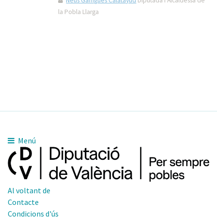
Neus Garrigues Calatayud
Diputada i Alcaldessa de
la Pobla Llarga
Menú
Al voltant de
Contacte
Condicions d'ús