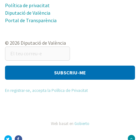
Política de privacitat
Diputació de València
Portal de Transparència
© 2026 Diputació de València
El
teu
correu-
e
En registrar-se, accepta la Política de Privacitat
Web basat en
Gobierto