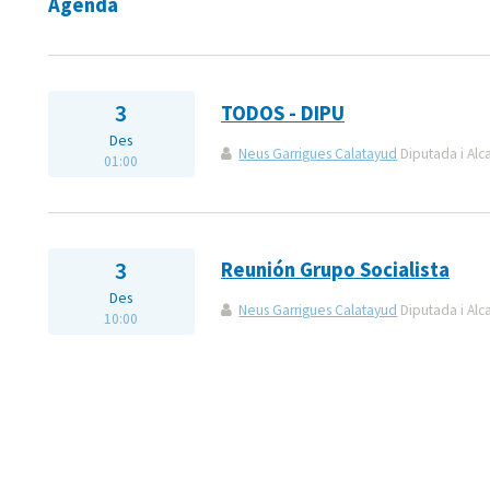
Agenda
3
TODOS - DIPU
Des
Neus Garrigues Calatayud
Diputada i Alc
01:00
3
Reunión Grupo Socialista
Des
Neus Garrigues Calatayud
Diputada i Alc
10:00