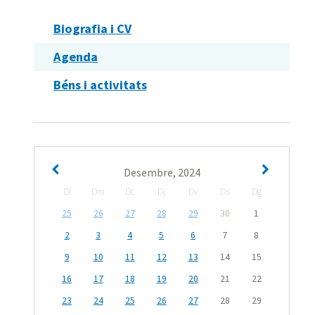
Biografia i CV
Agenda
Béns i activitats
Desembre, 2024
Dl
Dm
Dc
Dj
Dv
Ds
Dg
25
26
27
28
29
30
1
2
3
4
5
6
7
8
9
10
11
12
13
14
15
16
17
18
19
20
21
22
23
24
25
26
27
28
29