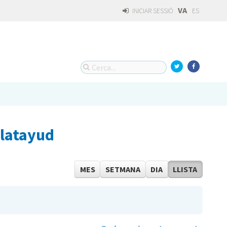
VA
INICIAR SESSIÓ
ES
alatayud
MES
SETMANA
DIA
LLISTA