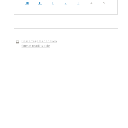
30
31
1
2
3
4
5
Descarrega les dades en
format reutilitzable