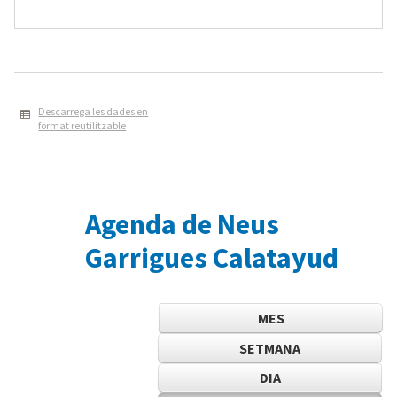
Descarrega les dades en
format reutilitzable
Agenda de Neus
Garrigues Calatayud
MES
SETMANA
DIA