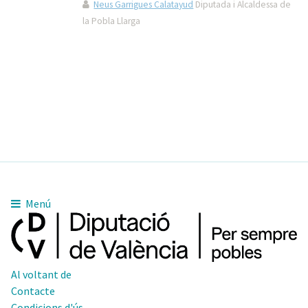
Neus Garrigues Calatayud
Diputada i Alcaldessa de
la Pobla Llarga
Menú
Al voltant de
Contacte
Condicions d'ús