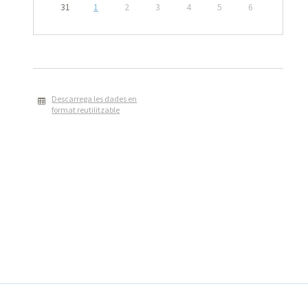
31
1
2
3
4
5
6
Descarrega les dades en
format reutilitzable