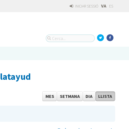
VA
INICIAR SESSIÓ
ES
alatayud
MES
SETMANA
DIA
LLISTA