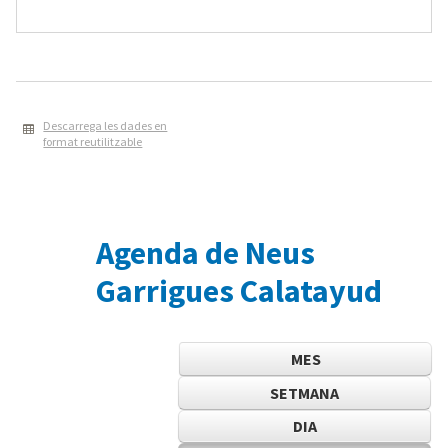
Descarrega les dades en
format reutilitzable
Agenda de Neus
Garrigues Calatayud
MES
SETMANA
DIA