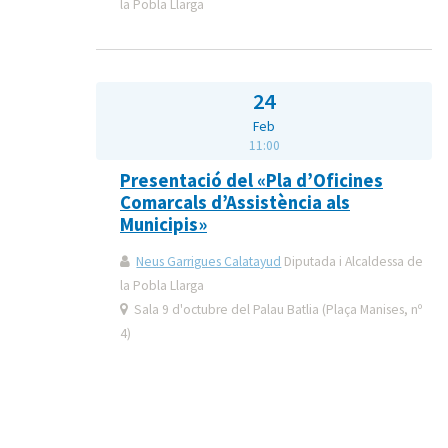
la Pobla Llarga
24
Feb
11:00
Presentació del «Pla d’Oficines
Comarcals d’Assistència als
Municipis»
Neus Garrigues Calatayud
Diputada i Alcaldessa de
la Pobla Llarga
Sala 9 d'octubre del Palau Batlia (Plaça Manises, nº
4)