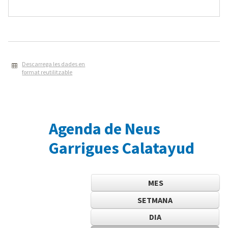
Descarrega les dades en
format reutilitzable
Agenda de Neus
Garrigues Calatayud
MES
SETMANA
DIA