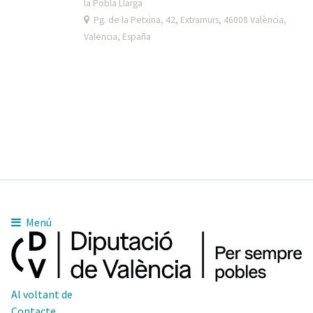
la Pobla Llarga
Pg. de la Petxina, 42, Extramurs, 46008 València,
Valencia, España
Menú
Al voltant de
Contacte