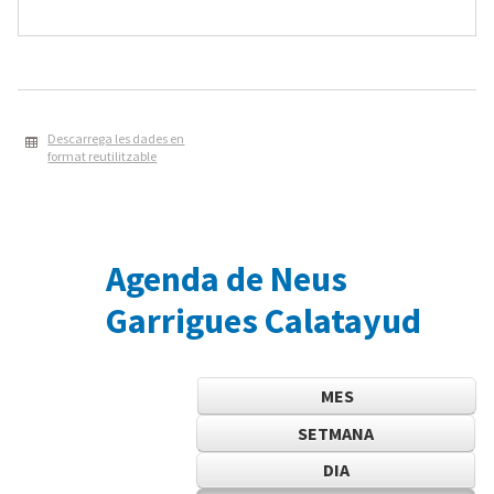
Descarrega les dades en
format reutilitzable
Agenda de Neus
Garrigues Calatayud
MES
SETMANA
DIA