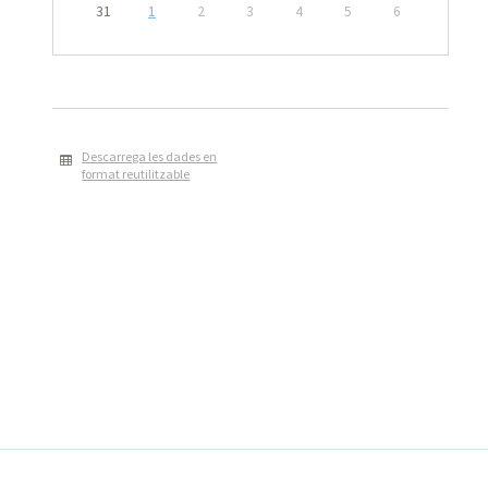
31
1
2
3
4
5
6
Descarrega les dades en
format reutilitzable