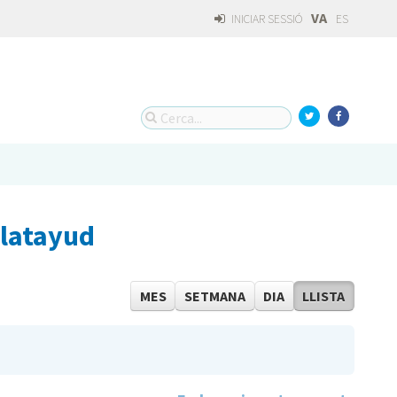
VA
INICIAR SESSIÓ
ES
alatayud
MES
SETMANA
DIA
LLISTA