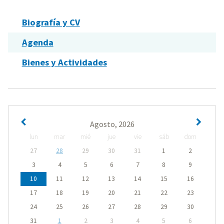
Biografía y CV
Agenda
Bienes y Actividades
Agosto, 2026
lun
mar
mié
jue
vie
sáb
dom
27
28
29
30
31
1
2
3
4
5
6
7
8
9
10
11
12
13
14
15
16
17
18
19
20
21
22
23
24
25
26
27
28
29
30
31
1
2
3
4
5
6