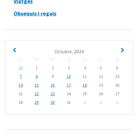
Viatges
Obsequis i regals
Octubre, 2024
Dl
Dm
Dc
Dj
Dv
Ds
Dg
30
1
2
3
4
5
6
7
8
9
10
11
12
13
14
15
16
17
18
19
20
21
22
23
24
25
26
27
28
29
30
31
1
2
3