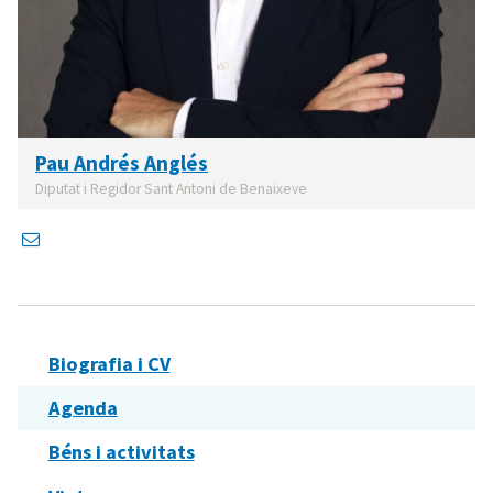
Pau Andrés Anglés
Diputat i Regidor Sant Antoni de Benaixeve
Biografia i CV
Agenda
Béns i activitats