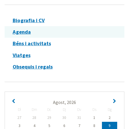
Biografia i CV
Agenda
Béns i activitats
Viatges
Obsequis i regals
Agost, 2026
Dl
Dm
Dc
Dj
Dv
Ds
Dg
27
28
29
30
31
1
2
3
4
5
6
7
8
9