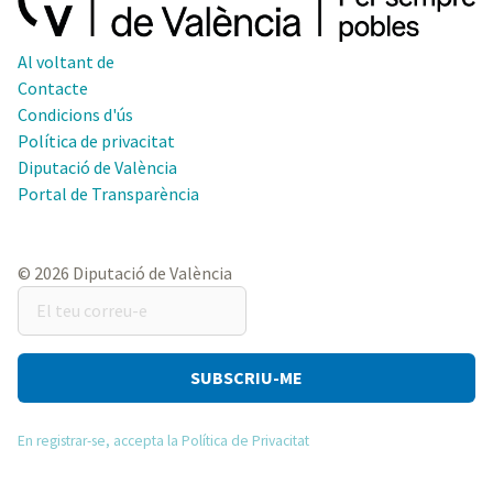
Al voltant de
Contacte
Condicions d'ús
Política de privacitat
Diputació de València
Portal de Transparència
© 2026 Diputació de València
El
teu
correu-
e
En registrar-se, accepta la Política de Privacitat