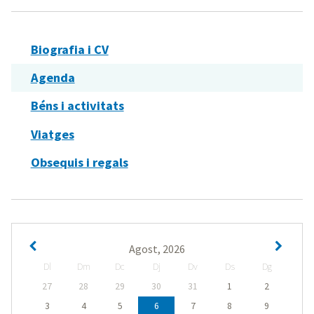
Biografia i CV
Agenda
Béns i activitats
Viatges
Obsequis i regals
Agost, 2026
Dl
Dm
Dc
Dj
Dv
Ds
Dg
27
28
29
30
31
1
2
3
4
5
6
7
8
9