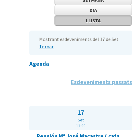
DIA
LLISTA
Mostrant esdeveniments del 17 de Set
Tornar
Agenda
Esdeveniments passats
17
Set
11:00
Reunión Mª José Macastre ( cata