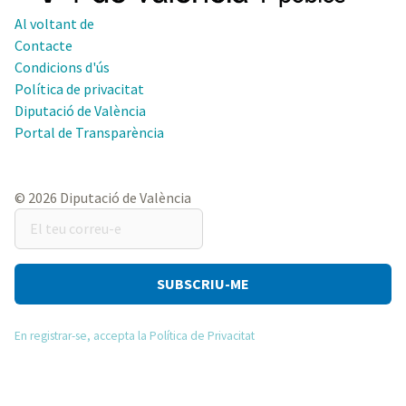
Al voltant de
Contacte
Condicions d'ús
Política de privacitat
Diputació de València
Portal de Transparència
© 2026 Diputació de València
El
teu
correu-
e
En registrar-se, accepta la Política de Privacitat