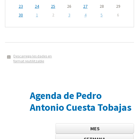
23
24
25
26
27
28
29
30
1
2
3
4
5
6
Descarrega les dades en
format reutilitzable
Agenda de Pedro
Antonio Cuesta Tobajas
MES
SETMANA