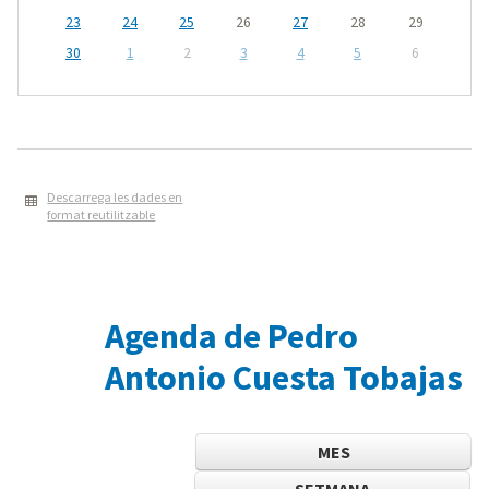
23
24
25
26
27
28
29
30
1
2
3
4
5
6
Descarrega les dades en
format reutilitzable
Agenda de Pedro
Antonio Cuesta Tobajas
MES
SETMANA