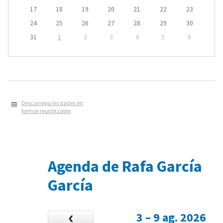
17
18
19
20
21
22
23
24
25
26
27
28
29
30
31
1
2
3
4
5
6
Descarrega les dades en
format reutilitzable
Agenda de Rafa García
García
3 – 9 ag. 2026