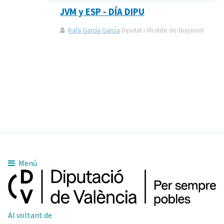
JVM y ESP - DÍA DIPU
Rafa García García
Diputat i Alcalde de Burjassot
Menú
Al voltant de