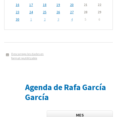
16
17
18
19
20
21
22
23
24
25
26
27
28
29
30
1
2
3
4
5
6
Descarrega les dades en
format reutilitzable
Agenda de Rafa García
García
MES