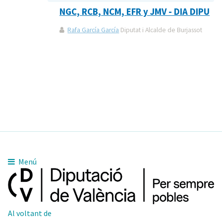
NGC, RCB, NCM, EFR y JMV - DIA DIPU
Rafa García García
Diputat i Alcalde de Burjassot
Menú
Al voltant de