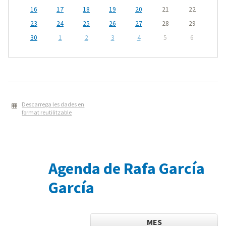
16
17
18
19
20
21
22
23
24
25
26
27
28
29
30
1
2
3
4
5
6
Descarrega les dades en
format reutilitzable
Agenda de Rafa García
García
MES