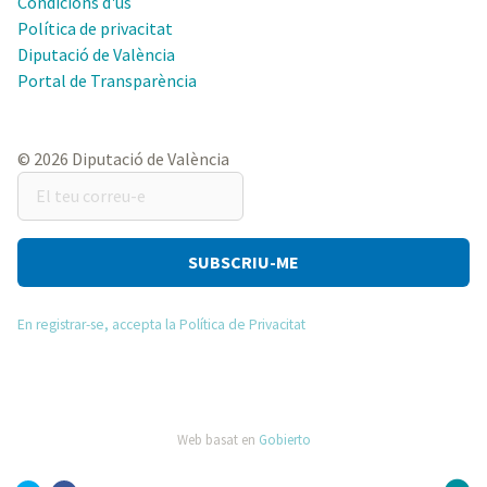
Condicions d'ús
Política de privacitat
Diputació de València
Portal de Transparència
© 2026 Diputació de València
El
teu
correu-
e
En registrar-se, accepta la Política de Privacitat
Web basat en
Gobierto