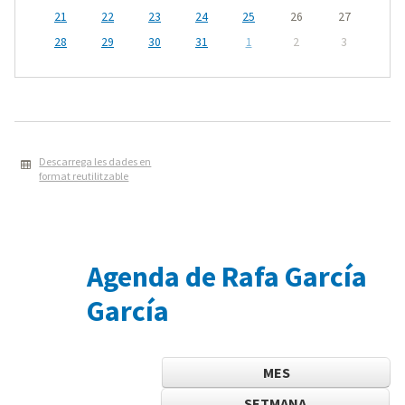
21
22
23
24
25
26
27
28
29
30
31
1
2
3
Descarrega les dades en
format reutilitzable
Agenda de Rafa García
García
MES
SETMANA