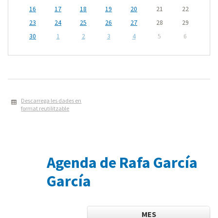
16
17
18
19
20
21
22
23
24
25
26
27
28
29
30
1
2
3
4
5
6
Descarrega les dades en
format reutilitzable
Agenda de Rafa García
García
MES