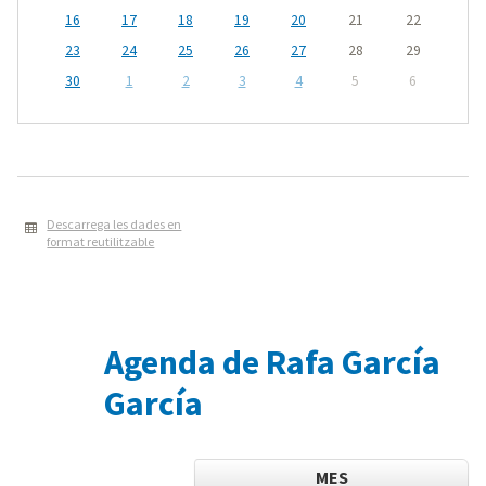
16
17
18
19
20
21
22
23
24
25
26
27
28
29
30
1
2
3
4
5
6
Descarrega les dades en
format reutilitzable
Agenda de Rafa García
García
MES