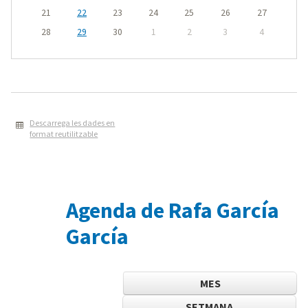
21
22
23
24
25
26
27
28
29
30
1
2
3
4
Descarrega les dades en
format reutilitzable
Agenda de Rafa García
García
MES
SETMANA