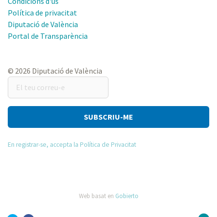
Condicions d'ús
Política de privacitat
Diputació de València
Portal de Transparència
© 2026 Diputació de València
El
teu
correu-
e
En registrar-se, accepta la Política de Privacitat
Web basat en
Gobierto