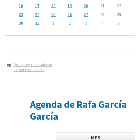
16
17
18
19
20
21
22
23
24
25
26
27
28
29
30
31
1
2
3
4
5
Descarrega les dades en
format reutilitzable
Agenda de Rafa García
García
MES