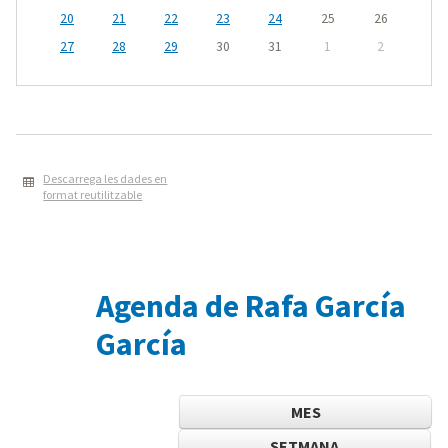
20
21
22
23
24
25
26
27
28
29
30
31
1
2
Descarrega les dades en
format reutilitzable
Agenda de Rafa García
García
MES
SETMANA