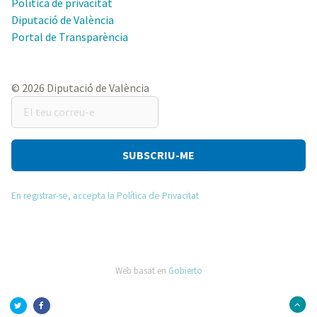
Política de privacitat
Diputació de València
Portal de Transparència
© 2026 Diputació de València
El
teu
correu-
e
En registrar-se, accepta la Política de Privacitat
Web basat en
Gobierto