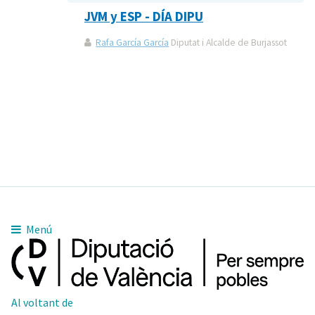
JVM y ESP - DÍA DIPU
Rafa García García
Diputat i Alcalde de Burjassot
Menú
Al voltant de