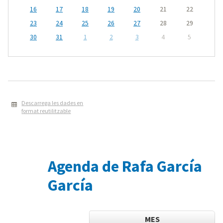
16
17
18
19
20
21
22
23
24
25
26
27
28
29
30
31
1
2
3
4
5
Descarrega les dades en
format reutilitzable
Agenda de Rafa García
García
MES