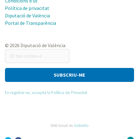
Condicions d'ús
Política de privacitat
Diputació de València
Portal de Transparència
© 2026 Diputació de València
El
teu
correu-
e
En registrar-se, accepta la Política de Privacitat
Web basat en
Gobierto