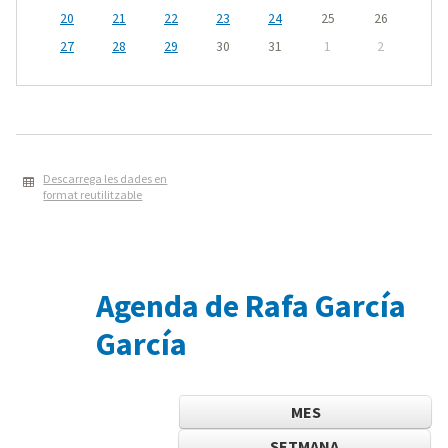
20
21
22
23
24
25
26
27
28
29
30
31
1
2
Descarrega les dades en
format reutilitzable
Agenda de Rafa García
García
MES
SETMANA