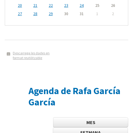
20
21
22
23
24
25
26
27
28
29
30
31
1
2
Descarrega les dades en
format reutilitzable
Agenda de Rafa García
García
MES
SETMANA