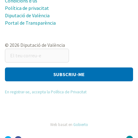
Condicions d'ús
Política de privacitat
Diputació de València
Portal de Transparència
© 2026 Diputació de València
El
teu
correu-
e
En registrar-se, accepta la Política de Privacitat
Web basat en
Gobierto