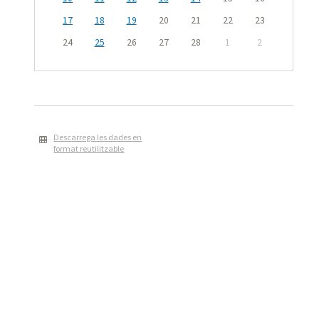
17
18
19
20
21
22
23
24
25
26
27
28
1
2
Descarrega les dades en
format reutilitzable