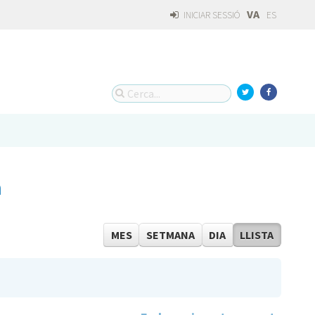
VA
INICIAR SESSIÓ
ES
a
MES
SETMANA
DIA
LLISTA