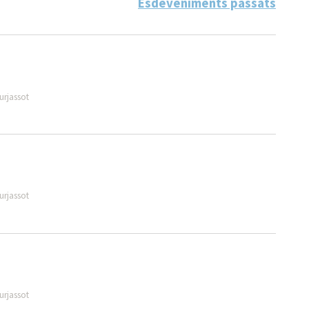
Esdeveniments passats
urjassot
urjassot
urjassot