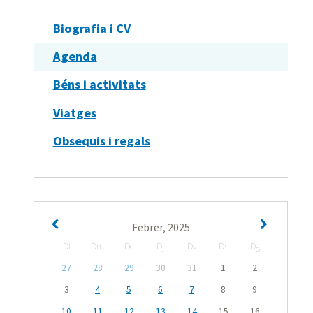
Biografia i CV
Agenda
Béns i activitats
Viatges
Obsequis i regals
Febrer, 2025
Dl
Dm
Dc
Dj
Dv
Ds
Dg
27
28
29
30
31
1
2
3
4
5
6
7
8
9
10
11
12
13
14
15
16