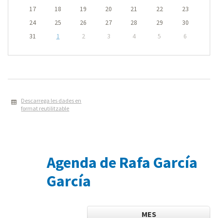
17
18
19
20
21
22
23
24
25
26
27
28
29
30
31
1
2
3
4
5
6
Descarrega les dades en
format reutilitzable
Agenda de Rafa García
García
MES