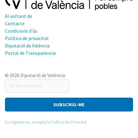
Al voltant de
Contacte
Condicions d'ús
Política de privacitat
Diputació de València
Portal de Transparència
© 2026 Diputació de València
El
teu
correu-
e
En registrar-se, accepta la Política de Privacitat