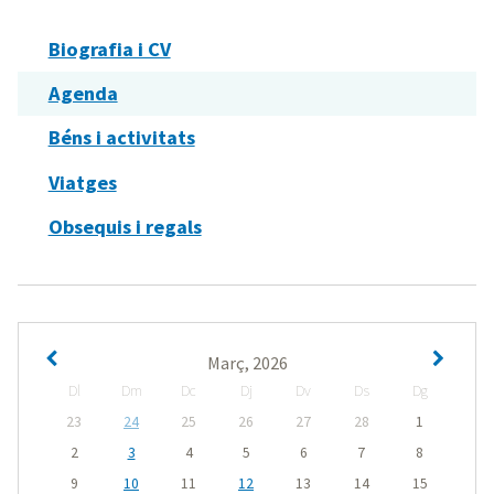
Biografia i CV
Agenda
Béns i activitats
Viatges
Obsequis i regals
Març, 2026
Dl
Dm
Dc
Dj
Dv
Ds
Dg
23
24
25
26
27
28
1
2
3
4
5
6
7
8
9
10
11
12
13
14
15