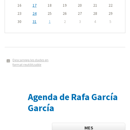
16
17
18
19
20
21
22
23
24
25
26
27
28
29
30
31
1
2
3
4
5
Descarrega les dades en
format reutilitzable
Agenda de Rafa García
García
MES