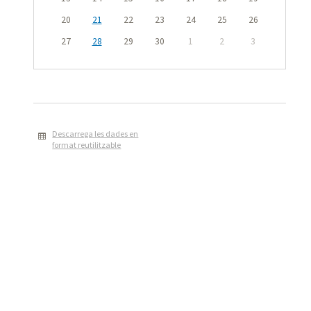
20
21
22
23
24
25
26
27
28
29
30
1
2
3
Descarrega les dades en
format reutilitzable