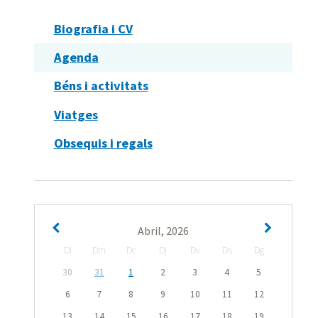
Biografia i CV
Agenda
Béns i activitats
Viatges
Obsequis i regals
Abril, 2026
Dl
Dm
Dc
Dj
Dv
Ds
Dg
30
31
1
2
3
4
5
6
7
8
9
10
11
12
13
14
15
16
17
18
19