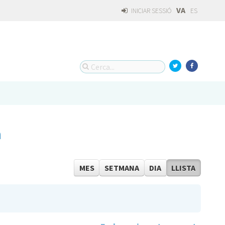
VA
INICIAR SESSIÓ
ES
a
MES
SETMANA
DIA
LLISTA