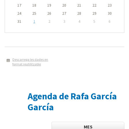
17
18
19
20
21
22
23
24
25
26
27
28
29
30
31
1
2
3
4
5
6
Descarrega les dades en
format reutilitzable
Agenda de Rafa García
García
MES