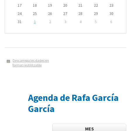
17
18
19
20
21
22
23
24
25
26
27
28
29
30
31
1
2
3
4
5
6
Descarrega les dades en
format reutilitzable
Agenda de Rafa García
García
MES