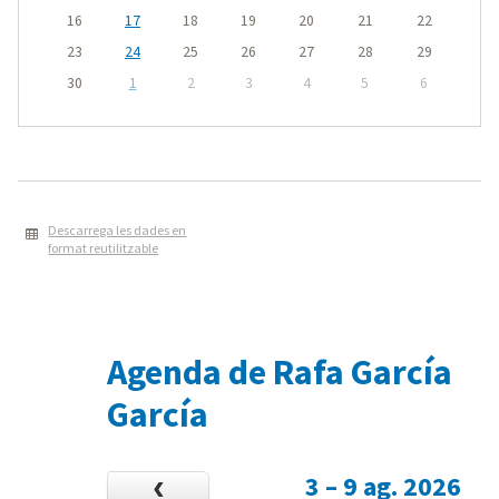
16
17
18
19
20
21
22
23
24
25
26
27
28
29
30
1
2
3
4
5
6
Descarrega les dades en
format reutilitzable
Agenda de Rafa García
García
3 – 9 ag. 2026