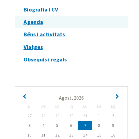
Biografia i CV
Agenda
Béns i activitats
Viatges
Obsequis i regals
Agost, 2026
Dl
Dm
Dc
Dj
Dv
Ds
Dg
27
28
29
30
31
1
2
3
4
5
6
7
8
9
10
11
12
13
14
15
16