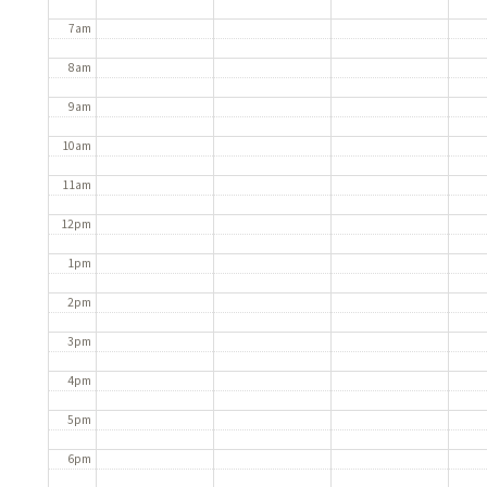
7am
8am
9am
10am
11am
12pm
1pm
2pm
3pm
4pm
5pm
6pm