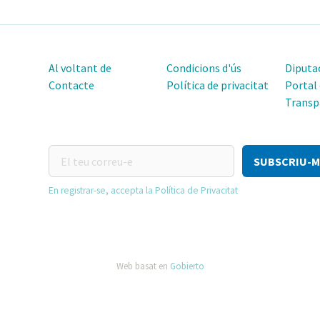
Al voltant de
Condicions d'ús
Diputac
Contacte
Política de privacitat
Portal
Transp
El
teu
correu-
En registrar-se, accepta la Política de Privacitat
e
Web basat en
Gobierto