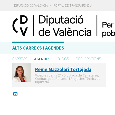
·
DIPUTACIÓ DE VALÈNCIA
PORTAL DE TRANSPARÈNCIA
ALTS CÀRRECS I AGENDES
CÀRRECS
AGENDES
BLOGS
DECLARACIONS
Reme Mazzolari Tortajada
Vicepresidenta 2ª - Diputada de Carreteres,
Contractació, Personal i Projectes Tècnics de
Diputació