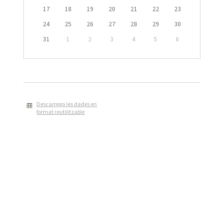
17
18
19
20
21
22
23
24
25
26
27
28
29
30
31
1
2
3
4
5
6
Descarrega les dades en
format reutilitzable