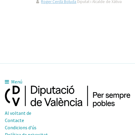
Roger Cerdà Boluda
Diputat i Alcalde de Xàtiva
Menú
Al voltant de
Contacte
Condicions d'ús
Política de privacitat