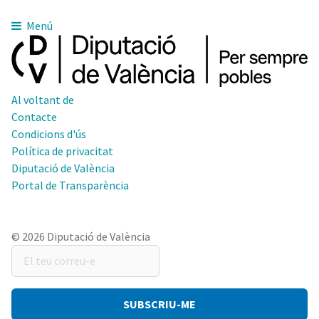
Menú
Al voltant de
Contacte
Condicions d'ús
Política de privacitat
Diputació de València
Portal de Transparència
© 2026 Diputació de València
El
teu
correu-
e