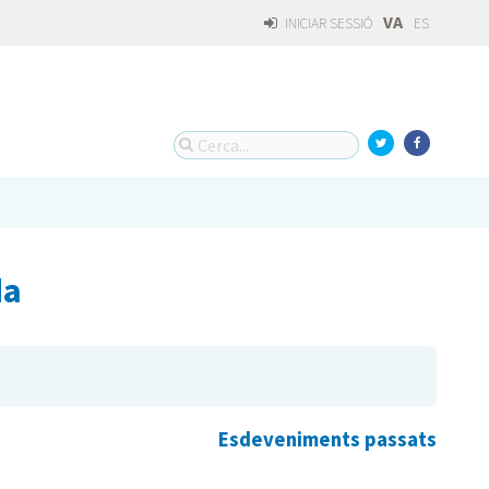
VA
INICIAR SESSIÓ
ES
da
Esdeveniments passats