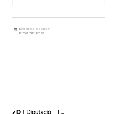
Descarrega les dades en
format reutilitzable