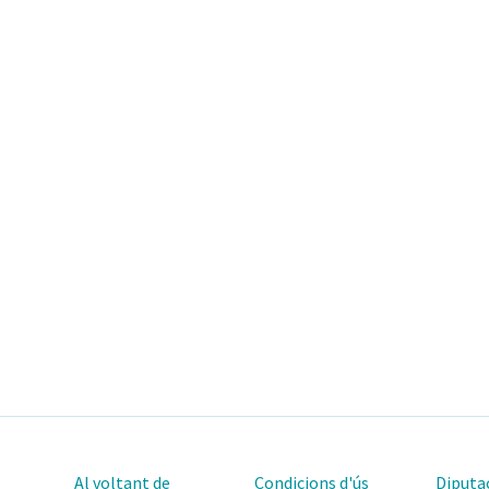
Al voltant de
Condicions d'ús
Diputac