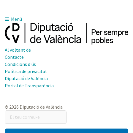
Menú
Al voltant de
Contacte
Condicions d'ús
Política de privacitat
Diputació de València
Portal de Transparència
© 2026 Diputació de València
El
teu
correu-