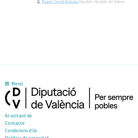
Roger Cerdà Boluda
Diputat i Alcalde de Xàtiva
Menú
Al voltant de
Contacte
Condicions d'ús
Política de privacitat