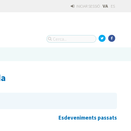
VA
INICIAR SESSIÓ
ES
da
Esdeveniments passats