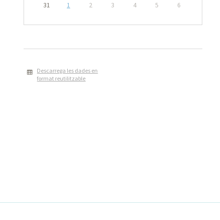
31
1
2
3
4
5
6
Descarrega les dades en
format reutilitzable