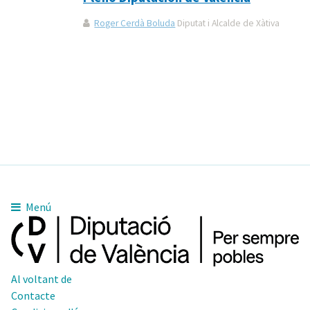
Roger Cerdà Boluda
Diputat i Alcalde de Xàtiva
Menú
Al voltant de
Contacte