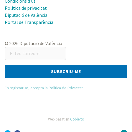
Condicions d'ús
Política de privacitat
Diputació de València
Portal de Transparència
© 2026 Diputació de València
El
teu
correu-
e
En registrar-se, accepta la Política de Privacitat
Web basat en
Gobierto