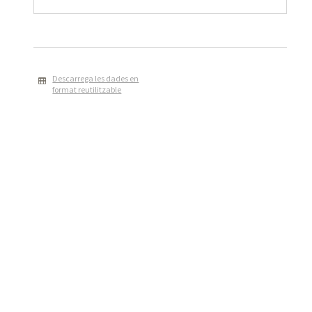
Descarrega les dades en
format reutilitzable