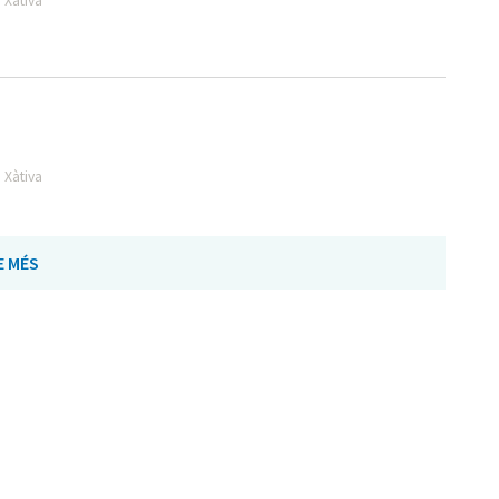
 Xàtiva
 Xàtiva
E MÉS