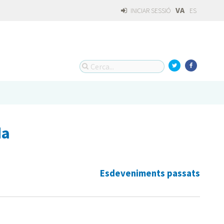
VA
INICIAR SESSIÓ
ES
da
Esdeveniments passats